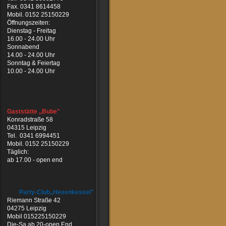
Fax. 0341 8614458
Mobil. 0152 25150229
Öffnungszeiten:
Dienstag - Freitag
16.00 - 24.00 Uhr
Sonnabend
14.00 - 24.00 Uhr
Sonntag & Feiertag
10.00 - 24.00 Uhr
Gaststätte ,,Bube"
Konradstraße 58
04315 Leipzig
Tel. 0341 6994451
Mobil. 0152 25150229
Täglich:
ab 17.00 - open end
Party-Club,,Hexenkessel"
Riemann Straße 42
04275 Leipzig
Mobil 015225150229
Die-Sa ab 20-open End