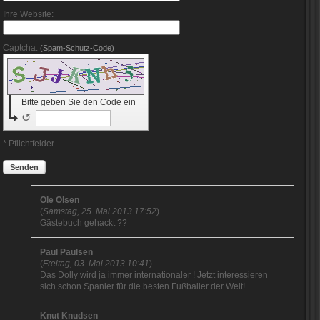
Ihre Website:
Captcha:
(Spam-Schutz-Code)
Bitte geben Sie den Code ein
↺
* Pflichtfelder
Senden
Ole Olsen
(
Samstag, 25. Mai 2013 17:52
)
Gästebuch gehackt ??
Paul Paulsen
(
Freitag, 03. Mai 2013 10:41
)
Das Dolly wird ja immer internationaler ! Jetzt interessieren
sich schon Spanier für die besten Fußballer der Welt!
Knut Knudsen