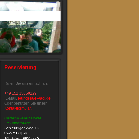
Reservierung
Rufen Sie uns einfach an:
+49 152 25150229
E-Mail.
lounges64@aol.de
Oder benutzen Sie unser
Kontaktformular.
Garten&Vereinslokal
"Südvorstadt"
Schleußiger Weg. 02
04275 Leipzig
Tel. 0341 30682775