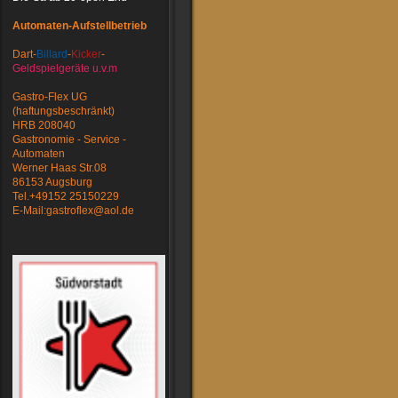
Automaten-Aufstellbetrieb
Dart-
Billard
-
Kicker
-
Geldspielgeräte u.v.m
Gastro-Flex UG
(haftungsbeschränkt)
HRB 208040
Gastronomie - Service -
Automaten
Werner Haas Str.08
86153 Augsburg
Tel.+49152 25150229
E-Mail:gastroflex@aol.de