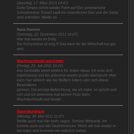
(
Sonntag, 17. März 2013 14:41
)
Dolly Dimple nimmt wieder Fahrt auf !Der pommersche
Schnellredner Robert zapft ein ordentliches Bier und die Gäste
sind zufrieden. Weiter so.
Hans Hansen
(
Samstag, 22. Dezember 2012 16:07
)
War mal wieder im Dolly.
Die Kichererbse ist weg !!! Das kann für die Wirtschaft nur gut
sein.
Wachstuchmutti und Kinder
(
Freitag, 29. Juli 2011 10:21
)
Ihre Gaststätte bietet wirklich für Jeden etwas. Ich esse dort
regelmässig und bin jedesmal wieder positiv überrascht. Man
kann hier wirklich wie bei Muttern futtern oder sich etwas
Besonderes
gönnen. Die einzige Befürchtung, die ich habe: es spricht sich
rum und ich bekomme mal keinen Platz mehr.
Wachstuchmutti und Kinder
Gastroburghard
(
Montag, 30. Mai 2011 11:07
)
Wollte auch mal hier hallo sagen. Schöne Webseite. Ich
komme auch aus der Gastrobranche. Wenn wir mal wieder in
der nähe sind kommen wir natürlich vorbei.