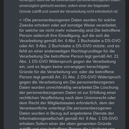
verlangen, dass die sie betreffenden personenbezogenen Daten
unverzüglich gelöscht werden, sofern einer der folgenden
Gründe zutrifft und soweit die Verarbeitung nicht erforderlich ist:
< >Die personenbezogenen Daten wurden für solche
Zwecke erhoben oder auf sonstige Weise verarbeitet,
für welche sie nicht mehr notwendig sind.
Die betroffene
Person widerruft ihre Einwilligung, auf die sich die
Verarbeitung gemäß Art. 6 Abs. 1 Buchstabe a DS-GVO
oder Art. 9 Abs. 2 Buchstabe a DS-GVO stützte, und es
fehlt an einer anderweitigen Rechtsgrundlage für die
Verarbeitung.
Die betroffene Person legt gemäß Art. 21
Abs. 1 DS-GVO Widerspruch gegen die Verarbeitung
ein, und es liegen keine vorrangigen berechtigten
Gründe für die Verarbeitung vor, oder die betroffene
Person legt gemäß Art. 21 Abs. 2 DS-GVO Widerspruch
gegen die Verarbeitung ein.
Die personenbezogenen
Daten wurden unrechtmäßig verarbeitet.
Die Löschung
der personenbezogenen Daten ist zur Erfüllung einer
rechtlichen Verpflichtung nach dem Unionsrecht oder
dem Recht der Mitgliedstaaten erforderlich, dem der
Verantwortliche unterliegt.
Die personenbezogenen
Daten wurden in Bezug auf angebotene Dienste der
Informationsgesellschaft gemäß Art. 8 Abs. 1 DS-GVO
erhoben.Sofern einer der oben genannten Gründe
zutrifft und eine betroffene Person die Löschung von