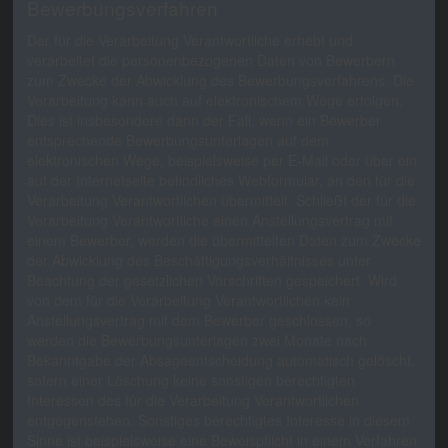
Bewerbungsverfahren
Der für die Verarbeitung Verantwortliche erhebt und
verarbeitet die personenbezogenen Daten von Bewerbern
zum Zwecke der Abwicklung des Bewerbungsverfahrens. Die
Verarbeitung kann auch auf elektronischem Wege erfolgen.
Dies ist insbesondere dann der Fall, wenn ein Bewerber
entsprechende Bewerbungsunterlagen auf dem
elektronischen Wege, beispielsweise per E-Mail oder über ein
auf der Internetseite befindliches Webformular, an den für die
Verarbeitung Verantwortlichen übermittelt. Schließt der für die
Verarbeitung Verantwortliche einen Anstellungsvertrag mit
einem Bewerber, werden die übermittelten Daten zum Zwecke
der Abwicklung des Beschäftigungsverhältnisses unter
Beachtung der gesetzlichen Vorschriften gespeichert. Wird
von dem für die Verarbeitung Verantwortlichen kein
Anstellungsvertrag mit dem Bewerber geschlossen, so
werden die Bewerbungsunterlagen zwei Monate nach
Bekanntgabe der Absageentscheidung automatisch gelöscht,
sofern einer Löschung keine sonstigen berechtigten
Interessen des für die Verarbeitung Verantwortlichen
entgegenstehen. Sonstiges berechtigtes Interesse in diesem
Sinne ist beispielsweise eine Beweispflicht in einem Verfahren