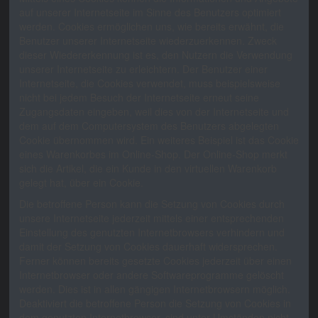
auf unserer Internetseite im Sinne des Benutzers optimiert
werden. Cookies ermöglichen uns, wie bereits erwähnt, die
Benutzer unserer Internetseite wiederzuerkennen. Zweck
dieser Wiedererkennung ist es, den Nutzern die Verwendung
unserer Internetseite zu erleichtern. Der Benutzer einer
Internetseite, die Cookies verwendet, muss beispielsweise
nicht bei jedem Besuch der Internetseite erneut seine
Zugangsdaten eingeben, weil dies von der Internetseite und
dem auf dem Computersystem des Benutzers abgelegten
Cookie übernommen wird. Ein weiteres Beispiel ist das Cookie
eines Warenkorbes im Online-Shop. Der Online-Shop merkt
sich die Artikel, die ein Kunde in den virtuellen Warenkorb
gelegt hat, über ein Cookie.
Die betroffene Person kann die Setzung von Cookies durch
unsere Internetseite jederzeit mittels einer entsprechenden
Einstellung des genutzten Internetbrowsers verhindern und
damit der Setzung von Cookies dauerhaft widersprechen.
Ferner können bereits gesetzte Cookies jederzeit über einen
Internetbrowser oder andere Softwareprogramme gelöscht
werden. Dies ist in allen gängigen Internetbrowsern möglich.
Deaktiviert die betroffene Person die Setzung von Cookies in
dem genutzten Internetbrowser, sind unter Umständen nicht