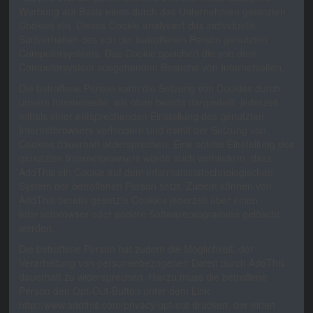
Werbung auf Basis eines durch das Unternehmen gesetzten
Cookies ein. Dieses Cookie analysiert das individuelle
Surfverhalten des von der betroffenen Person genutzten
Computersystems. Das Cookie speichert die von dem
Computersystem ausgehenden Besuche von Internetseiten.
Die betroffene Person kann die Setzung von Cookies durch
unsere Internetseite, wie oben bereits dargestellt, jederzeit
mittels einer entsprechenden Einstellung des genutzten
Internetbrowsers verhindern und damit der Setzung von
Cookies dauerhaft widersprechen. Eine solche Einstellung des
genutzten Internetbrowsers würde auch verhindern, dass
AddThis ein Cookie auf dem informationstechnologischen
System der betroffenen Person setzt. Zudem können von
AddThis bereits gesetzte Cookies jederzeit über einen
Internetbrowser oder andere Softwareprogramme gelöscht
werden.
Die betroffene Person hat zudem die Möglichkeit, der
Verarbeitung von personenbezogenen Daten durch AddThis
dauerhaft zu widersprechen. Hierzu muss die betroffene
Person den Opt-Out-Button unter dem Link
http://www.addthis.com/privacy/opt-out drücken, der einen