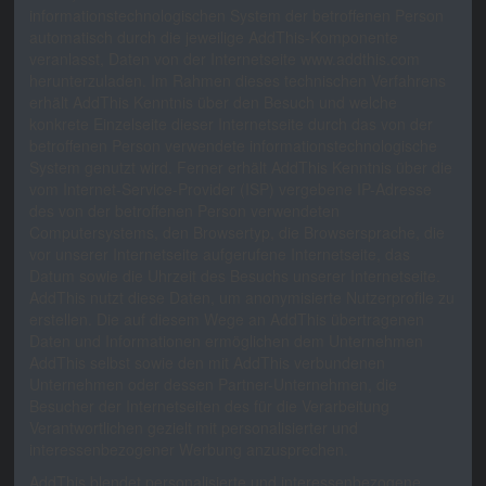
informationstechnologischen System der betroffenen Person
automatisch durch die jeweilige AddThis-Komponente
veranlasst, Daten von der Internetseite www.addthis.com
herunterzuladen. Im Rahmen dieses technischen Verfahrens
erhält AddThis Kenntnis über den Besuch und welche
konkrete Einzelseite dieser Internetseite durch das von der
betroffenen Person verwendete informationstechnologische
System genutzt wird. Ferner erhält AddThis Kenntnis über die
vom Internet-Service-Provider (ISP) vergebene IP-Adresse
des von der betroffenen Person verwendeten
Computersystems, den Browsertyp, die Browsersprache, die
vor unserer Internetseite aufgerufene Internetseite, das
Datum sowie die Uhrzeit des Besuchs unserer Internetseite.
AddThis nutzt diese Daten, um anonymisierte Nutzerprofile zu
erstellen. Die auf diesem Wege an AddThis übertragenen
Daten und Informationen ermöglichen dem Unternehmen
AddThis selbst sowie den mit AddThis verbundenen
Unternehmen oder dessen Partner-Unternehmen, die
Besucher der Internetseiten des für die Verarbeitung
Verantwortlichen gezielt mit personalisierter und
interessenbezogener Werbung anzusprechen.
AddThis blendet personalisierte und interessenbezogene