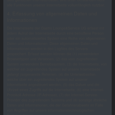
alle Funktionen unserer Internetseite vollumfänglich nutzbar.
4. Erfassung von allgemeinen Daten und
Informationen
Die Internetseite der Gastro Lounge&Service UG erfasst mit
jedem Aufruf der Internetseite durch eine betroffene Person
oder ein automatisiertes System eine Reihe von allgemeinen
Daten und Informationen. Diese allgemeinen Daten und
Informationen werden in den Logfiles des Servers
gespeichert. Erfasst werden können die (1) verwendeten
Browsertypen und Versionen, (2) das vom zugreifenden
System verwendete Betriebssystem, (3) die Internetseite, von
welcher ein zugreifendes System auf unsere Internetseite
gelangt (sogenannte Referrer), (4) die Unterwebseiten,
welche über ein zugreifendes System auf unserer
Internetseite angesteuert werden, (5) das Datum und die
Uhrzeit eines Zugriffs auf die Internetseite, (6) eine Internet-
Protokoll-Adresse (IP-Adresse), (7) der Internet-Service-
Provider des zugreifenden Systems und (8) sonstige ähnliche
Daten und Informationen, die der Gefahrenabwehr im Falle
von Angriffen auf unsere informationstechnologischen