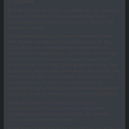
3. Cookies
Die Internetseiten der Gastro Lounge&Service UG verwenden
Cookies. Cookies sind Textdateien, welche über einen
Internetbrowser auf einem Computersystem abgelegt und
gespeichert werden.
Zahlreiche Internetseiten und Server verwenden Cookies.
Viele Cookies enthalten eine sogenannte Cookie-ID. Eine
Cookie-ID ist eine eindeutige Kennung des Cookies. Sie
besteht aus einer Zeichenfolge, durch welche Internetseiten
und Server dem konkreten Internetbrowser zugeordnet
werden können, in dem das Cookie gespeichert wurde. Dies
ermöglicht es den besuchten Internetseiten und Servern, den
individuellen Browser der betroffenen Person von anderen
Internetbrowsern, die andere Cookies enthalten, zu
unterscheiden. Ein bestimmter Internetbrowser kann über die
eindeutige Cookie-ID wiedererkannt und identifiziert werden.
Durch den Einsatz von Cookies kann die Gastro
Lounge&Service UG den Nutzern dieser Internetseite
nutzerfreundlichere Services bereitstellen, die ohne die
Cookie-Setzung nicht möglich wären.
Mittels eines Cookies können die Informationen und Angebote