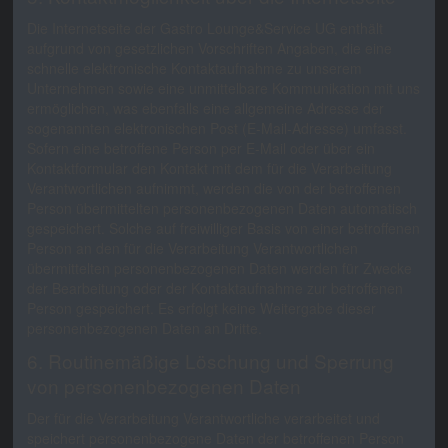
Die Internetseite der Gastro Lounge&Service UG enthält
aufgrund von gesetzlichen Vorschriften Angaben, die eine
schnelle elektronische Kontaktaufnahme zu unserem
Unternehmen sowie eine unmittelbare Kommunikation mit uns
ermöglichen, was ebenfalls eine allgemeine Adresse der
sogenannten elektronischen Post (E-Mail-Adresse) umfasst.
Sofern eine betroffene Person per E-Mail oder über ein
Kontaktformular den Kontakt mit dem für die Verarbeitung
Verantwortlichen aufnimmt, werden die von der betroffenen
Person übermittelten personenbezogenen Daten automatisch
gespeichert. Solche auf freiwilliger Basis von einer betroffenen
Person an den für die Verarbeitung Verantwortlichen
übermittelten personenbezogenen Daten werden für Zwecke
der Bearbeitung oder der Kontaktaufnahme zur betroffenen
Person gespeichert. Es erfolgt keine Weitergabe dieser
personenbezogenen Daten an Dritte.
6. Routinemäßige Löschung und Sperrung
von personenbezogenen Daten
Der für die Verarbeitung Verantwortliche verarbeitet und
speichert personenbezogene Daten der betroffenen Person