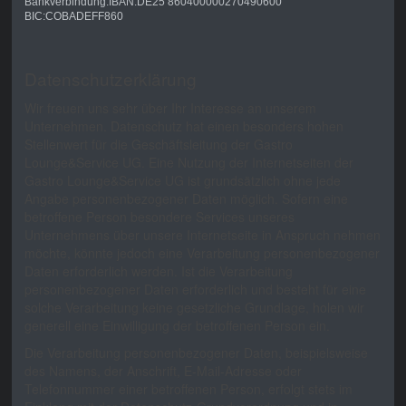
Bankverbindung:IBAN:DE25 860400000270490600
BIC:COBADEFF860
Datenschutzerklärung
Wir freuen uns sehr über Ihr Interesse an unserem
Unternehmen. Datenschutz hat einen besonders hohen
Stellenwert für die Geschäftsleitung der Gastro
Lounge&Service UG. Eine Nutzung der Internetseiten der
Gastro Lounge&Service UG ist grundsätzlich ohne jede
Angabe personenbezogener Daten möglich. Sofern eine
betroffene Person besondere Services unseres
Unternehmens über unsere Internetseite in Anspruch nehmen
möchte, könnte jedoch eine Verarbeitung personenbezogener
Daten erforderlich werden. Ist die Verarbeitung
personenbezogener Daten erforderlich und besteht für eine
solche Verarbeitung keine gesetzliche Grundlage, holen wir
generell eine Einwilligung der betroffenen Person ein.
Die Verarbeitung personenbezogener Daten, beispielsweise
des Namens, der Anschrift, E-Mail-Adresse oder
Telefonnummer einer betroffenen Person, erfolgt stets im