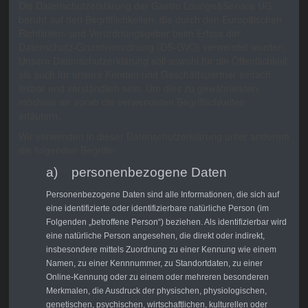
Die Datenschutzerklärung der Gastro Lounge&Service UG
beruht auf den Begrifflichkeiten, die durch den Europäischen
Richtlinien- und Verordnungsgeber beim Erlass der
Datenschutz-Grundverordnung (DS-GVO) verwendet wurden.
Unsere Datenschutzerklärung soll sowohl für die Öffentlichkeit
als auch für unsere Kunden und Geschäftspartner einfach
lesbar und verständlich sein. Um dies zu gewährleisten,
möchten wir vorab die verwendeten Begrifflichkeiten
erläutern.
Wir verwenden in dieser Datenschutzerklärung unter anderem
die folgenden Begriffe:
a) personenbezogene Daten
Personenbezogene Daten sind alle Informationen, die sich auf
eine identifizierte oder identifizierbare natürliche Person (im
Folgenden „betroffene Person“) beziehen. Als identifizierbar wird
eine natürliche Person angesehen, die direkt oder indirekt,
insbesondere mittels Zuordnung zu einer Kennung wie einem
Namen, zu einer Kennnummer, zu Standortdaten, zu einer
Online-Kennung oder zu einem oder mehreren besonderen
Merkmalen, die Ausdruck der physischen, physiologischen,
genetischen, psychischen, wirtschaftlichen, kulturellen oder