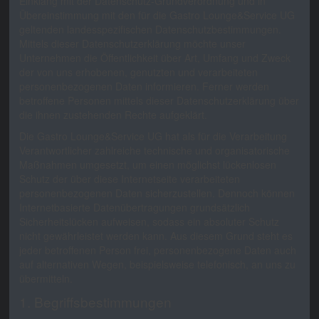
Einklang mit der Datenschutz-Grundverordnung und in
Übereinstimmung mit den für die Gastro Lounge&Service UG
geltenden landesspezifischen Datenschutzbestimmungen.
Mittels dieser Datenschutzerklärung möchte unser
Unternehmen die Öffentlichkeit über Art, Umfang und Zweck
der von uns erhobenen, genutzten und verarbeiteten
personenbezogenen Daten informieren. Ferner werden
betroffene Personen mittels dieser Datenschutzerklärung über
die ihnen zustehenden Rechte aufgeklärt.
Die Gastro Lounge&Service UG hat als für die Verarbeitung
Verantwortlicher zahlreiche technische und organisatorische
Maßnahmen umgesetzt, um einen möglichst lückenlosen
Schutz der über diese Internetseite verarbeiteten
personenbezogenen Daten sicherzustellen. Dennoch können
Internetbasierte Datenübertragungen grundsätzlich
Sicherheitslücken aufweisen, sodass ein absoluter Schutz
nicht gewährleistet werden kann. Aus diesem Grund steht es
jeder betroffenen Person frei, personenbezogene Daten auch
auf alternativen Wegen, beispielsweise telefonisch, an uns zu
übermitteln.
1. Begriffsbestimmungen