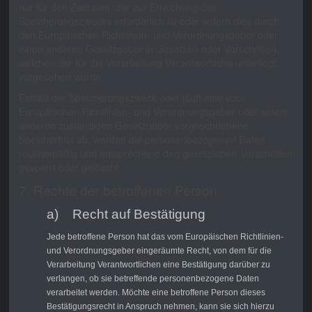
nur für den Zeitraum, der zur Erreichung des
Speicherungszwecks erforderlich ist oder sofern dies durch
den Europäischen Richtlinien- und Verordnungsgeber oder
einen anderen Gesetzgeber in Gesetzen oder Vorschriften,
welchen der für die Verarbeitung Verantwortliche unterliegt,
vorgesehen wurde.
Entfällt der Speicherungszweck oder läuft eine vom
Europäischen Richtlinien- und Verordnungsgeber oder einem
anderen zuständigen Gesetzgeber vorgeschriebene
Speicherfrist ab, werden die personenbezogenen Daten
routinemäßig und entsprechend den gesetzlichen Vorschriften
gesperrt oder gelöscht.
7. Rechte der betroffenen Person
a) Recht auf Bestätigung
Jede betroffene Person hat das vom Europäischen Richtlinien-
und Verordnungsgeber eingeräumte Recht, von dem für die
Verarbeitung Verantwortlichen eine Bestätigung darüber zu
verlangen, ob sie betreffende personenbezogene Daten
verarbeitet werden. Möchte eine betroffene Person dieses
Bestätigungsrecht in Anspruch nehmen, kann sie sich hierzu