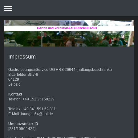
Garten und Vereinslokal SÜDVORSTADT
Impressum
Gastro Lounge&Service UG HRB 26644 (haftungsbeschränkt)
Bitterfelder Str.7-9
04129
Leipzig
Kontakt
Telefon +49 152 25150229
Telefax: +49 341 591 62 811
E-Mail: lounges64@aol.de
Umsatzsteuer-ID
[231/109/11424]