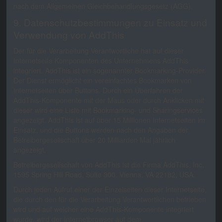
nach dem Allgemeinen Gleichbehandlungsgesetz (AGG).
9. Datenschutzbestimmungen zu Einsatz und
Verwendung von AddThis
Der für die Verarbeitung Verantwortliche hat auf dieser
Internetseite Komponenten des Unternehmens AddThis
integriert. AddThis ist ein sogenannter Bookmarking-Provider.
Der Dienst ermöglicht ein vereinfachtes Bookmarken von
Internetseiten über Buttons. Durch ein Überfahren der
AddThis-Komponente mit der Maus oder durch Anklicken mit
dieser wird eine Liste mit Bookmarking- und Sharingservices
angezeigt. AddThis ist auf über 15 Millionen Internetseiten im
Einsatz, und die Buttons werden nach den Angaben der
Betreibergesellschaft über 20 Milliarden Mal jährlich
angezeigt.
Betreibergesellschaft von AddThis ist die Firma AddThis, Inc.
1595 Spring Hill Road, Suite 300, Vienna, VA 22182, USA.
Durch jeden Aufruf einer der Einzelseiten dieser Internetseite,
die durch den für die Verarbeitung Verantwortlichen betrieben
wird und auf welcher eine AddThis-Komponente integriert
wurde, wird der Internetbrowser auf dem