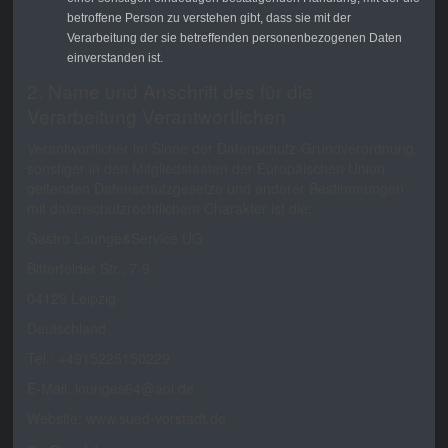
betroffene Person zu verstehen gibt, dass sie mit der
Verarbeitung der sie betreffenden personenbezogenen Daten
einverstanden ist.
2. Name und Anschrift des für die
Verarbeitung Verantwortlichen
Verantwortlicher im Sinne der Datenschutz-Grundverordnung,
sonstiger in den Mitgliedstaaten der Europäischen Union
geltenden Datenschutzgesetze und anderer Bestimmungen
mit datenschutzrechtlichem Charakter ist die:
Gastro Lounge&Service UG
Bitterfelder Str., 7-9
04129 Leipzig
Deutschland
Tel.: +4915225150229
E-Mail: lounges64@aol.de
Website: www.sued-vorstadt.de