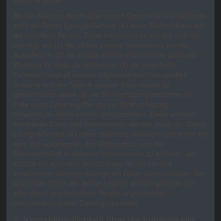
Systeme dienen.
Bei der Nutzung dieser allgemeinen Daten und Informationen
zieht die Gastro Lounge&Service UG keine Rückschlüsse auf
die betroffene Person. Diese Informationen werden vielmehr
benötigt, um (1) die Inhalte unserer Internetseite korrekt
auszuliefern, (2) die Inhalte unserer Internetseite sowie die
Werbung für diese zu optimieren, (3) die dauerhafte
Funktionsfähigkeit unserer informationstechnologischen
Systeme und der Technik unserer Internetseite zu
gewährleisten sowie (4) um Strafverfolgungsbehörden im
Falle eines Cyberangriffes die zur Strafverfolgung
notwendigen Informationen bereitzustellen. Diese anonym
erhobenen Daten und Informationen werden durch die Gastro
Lounge&Service UG daher einerseits statistisch und ferner mit
dem Ziel ausgewertet, den Datenschutz und die
Datensicherheit in unserem Unternehmen zu erhöhen, um
letztlich ein optimales Schutzniveau für die von uns
verarbeiteten personenbezogenen Daten sicherzustellen. Die
anonymen Daten der Server-Logfiles werden getrennt von
allen durch eine betroffene Person angegebenen
personenbezogenen Daten gespeichert.
5. Kontaktmöglichkeit über die Internetseite