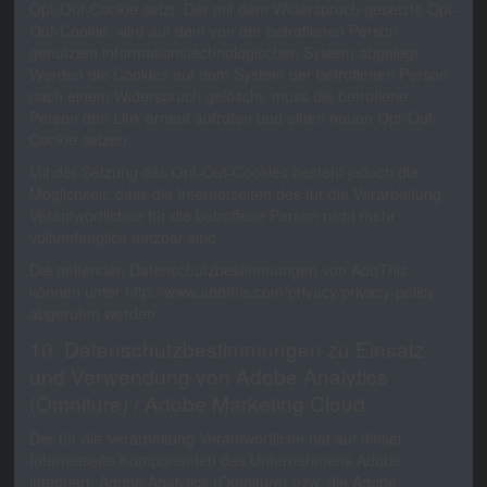
Opt-Out-Cookie setzt. Der mit dem Widerspruch gesetzte Opt-
Out-Cookie, wird auf dem von der betroffenen Person
genutzten informationstechnologischen System abgelegt.
Werden die Cookies auf dem System der betroffenen Person
nach einem Widerspruch gelöscht, muss die betroffene
Person den Link erneut aufrufen und einen neuen Opt-Out-
Cookie setzen.
Mit der Setzung des Opt-Out-Cookies besteht jedoch die
Möglichkeit, dass die Internetseiten des für die Verarbeitung
Verantwortlichen für die betroffene Person nicht mehr
vollumfänglich nutzbar sind.
Die geltenden Datenschutzbestimmungen von AddThis
können unter http://www.addthis.com/privacy/privacy-policy
abgerufen werden.
10. Datenschutzbestimmungen zu Einsatz
und Verwendung von Adobe Analytics
(Omniture) / Adobe Marketing Cloud
Der für die Verarbeitung Verantwortliche hat auf dieser
Internetseite Komponenten des Unternehmens Adobe
integriert. Adobe Analytics (Omniture) bzw. die Adobe